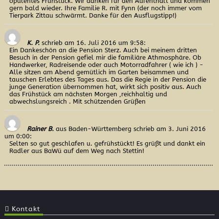
opulentes Frühstück. Wir danken für den Aufenthalt und kommen
gern bald wieder. Ihre Familie R. mit Fynn (der noch immer vom
Tierpark Zittau schwärmt. Danke für den Ausflugstipp!)
K. P.
schrieb am 16. Juli 2016
um 9:58
:
Ein Dankeschön an die Pension Sterz. Auch bei meinem dritten
Besuch in der Pension gefiel mir die familiäre Athmosphäre. Ob
Handwerker, Radreisende oder auch Motorradfahrer ( wie ich ) -
Alle sitzen am Abend gemütlich im Garten beisammen und
tauschen Erlebtes des Tages aus. Das die Regie in der Pension die
junge Generation übernommen hat, wirkt sich positiv aus. Auch
das Frühstück am nächsten Morgen ,reichhaltig und
abwechslungsreich . Mit schützenden Grüßen
Rainer B.
aus Baden-Württemberg
schrieb am 3. Juni 2016
um 0:00
:
Selten so gut geschlafen u. gefrühstückt! Es grüßt und dankt ein
Radler aus BaWü auf dem Weg nach Stettin!
Kontakt