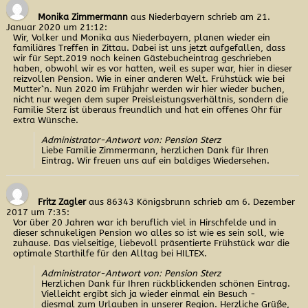
Monika Zimmermann
aus Niederbayern
schrieb am 21.
Januar 2020
um 21:12
:
Wir, Volker und Monika aus Niederbayern, planen wieder ein
familiäres Treffen in Zittau. Dabei ist uns jetzt aufgefallen, dass
wir für Sept.2019 noch keinen Gästebucheintrag geschrieben
haben, obwohl wir es vor hatten, weil es super war, hier in dieser
reizvollen Pension. Wie in einer anderen Welt. Frühstück wie bei
Mutter`n. Nun 2020 im Frühjahr werden wir hier wieder buchen,
nicht nur wegen dem super Preisleistungsverhältnis, sondern die
Familie Sterz ist überaus freundlich und hat ein offenes Ohr für
extra Wünsche.
Administrator-Antwort von: Pension Sterz
Liebe Familie Zimmermann, herzlichen Dank für Ihren
Eintrag. Wir freuen uns auf ein baldiges Wiedersehen.
Fritz Zagler
aus 86343 Königsbrunn
schrieb am 6. Dezember
2017
um 7:35
:
Vor über 20 Jahren war ich beruflich viel in Hirschfelde und in
dieser schnukeligen Pension wo alles so ist wie es sein soll, wie
zuhause. Das vielseitige, liebevoll präsentierte Frühstück war die
optimale Starthilfe für den Alltag bei HILTEX.
Administrator-Antwort von: Pension Sterz
Herzlichen Dank für Ihren rückblickenden schönen Eintrag.
Vielleicht ergibt sich ja wieder einmal ein Besuch -
diesmal zum Urlauben in unserer Region. Herzliche Grüße,