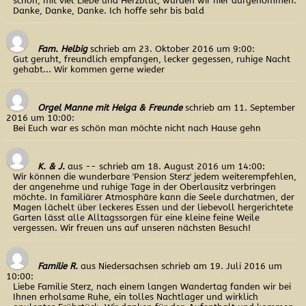
schon, mit viel Liebe und Herzblut, wurden wir hier aufgenommen.
Danke, Danke, Danke. Ich hoffe sehr bis bald
Fam. Helbig
schrieb am 23. Oktober 2016
um 9:00
:
Gut geruht, freundlich empfangen, lecker gegessen, ruhige Nacht
gehabt... Wir kommen gerne wieder
Orgel Manne mit Helga & Freunde
schrieb am 11. September
2016
um 10:00
:
Bei Euch war es schön man möchte nicht nach Hause gehn
K. & J.
aus --
schrieb am 18. August 2016
um 14:00
:
Wir können die wunderbare 'Pension Sterz' jedem weiterempfehlen,
der angenehme und ruhige Tage in der Oberlausitz verbringen
möchte. In familiärer Atmosphäre kann die Seele durchatmen, der
Magen lächelt über leckeres Essen und der liebevoll hergerichtete
Garten lässt alle Alltagssorgen für eine kleine feine Weile
vergessen. Wir freuen uns auf unseren nächsten Besuch!
Familie R.
aus Niedersachsen
schrieb am 19. Juli 2016
um
10:00
:
Liebe Familie Sterz, nach einem langen Wandertag fanden wir bei
Ihnen erholsame Ruhe, ein tolles Nachtlager und wirklich