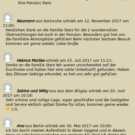
Ihre Pension Sterz
Neumann
aus Karlsruhe
schrieb am 12. November 2017
um
11:00
:
Herzlichen Dank an die Familie Sterz für die 2 wundervollen
Übernachtungen bei euch in der Pension. Besonders gut hat uns
die familiäre Atmosphäre gefallen! Beim nächsten Sachsen Besuch
kommen wir gerne wieder. Liebe Grüße
Helmut Marlies
schrieb am 25. Juli 2017
um 11:21
:
Danke an die Familie Sterz Wir waren unvorbereitet auf der
Durchreise und haben hier eine nette Unterkunft gefunden. Haben
das Zittauer Gebirge erkundet, es hat uns sehr gut gefallen
Sabine und Witty
aus aus dem Allgäu
schrieb am 20. Juni
2017
um 10:18
:
Sehr schöne und ruhige Lage, super geschlafen und die Gastgeber
und Service einfach spitze! Danke für alles, kommen gerne wieder
L.G.
Ana
aus Berlin
schrieb am 30. Mai 2017
um 10:00
:
Ich bin durch meinen Aufenthalt in dieser Gegend und in diesem
Haus so sehr herausgetreten aus meinem All-Tag! Ich danke der