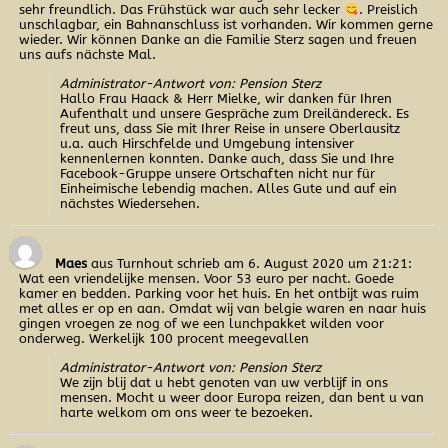
sehr freundlich. Das Frühstück war auch sehr lecker
. Preislich
unschlagbar, ein Bahnanschluss ist vorhanden. Wir kommen gerne
wieder. Wir können Danke an die Familie Sterz sagen und freuen
uns aufs nächste Mal.
Administrator-Antwort von: Pension Sterz
Hallo Frau Haack & Herr Mielke, wir danken für Ihren
Aufenthalt und unsere Gespräche zum Dreiländereck. Es
freut uns, dass Sie mit Ihrer Reise in unsere Oberlausitz
u.a. auch Hirschfelde und Umgebung intensiver
kennenlernen konnten. Danke auch, dass Sie und Ihre
Facebook-Gruppe unsere Ortschaften nicht nur für
Einheimische lebendig machen. Alles Gute und auf ein
nächstes Wiedersehen.
Maes
aus Turnhout
schrieb am 6. August 2020
um 21:21
:
Wat een vriendelijke mensen. Voor 53 euro per nacht. Goede
kamer en bedden. Parking voor het huis. En het ontbijt was ruim
met alles er op en aan. Omdat wij van belgie waren en naar huis
gingen vroegen ze nog of we een lunchpakket wilden voor
onderweg. Werkelijk 100 procent meegevallen
Administrator-Antwort von: Pension Sterz
We zijn blij dat u hebt genoten van uw verblijf in ons
mensen. Mocht u weer door Europa reizen, dan bent u van
harte welkom om ons weer te bezoeken.